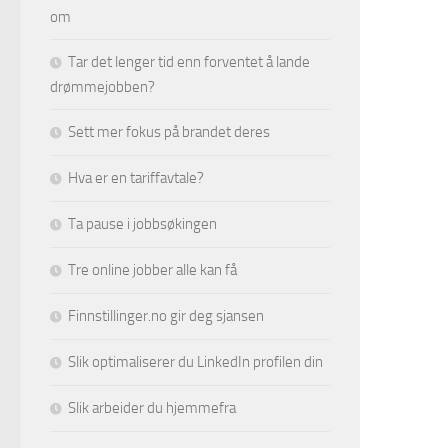
om
Tar det lenger tid enn forventet å lande
drømmejobben?
Sett mer fokus på brandet deres
Hva er en tariffavtale?
Ta pause i jobbsøkingen
Tre online jobber alle kan få
Finnstillinger.no gir deg sjansen
Slik optimaliserer du LinkedIn profilen din
Slik arbeider du hjemmefra