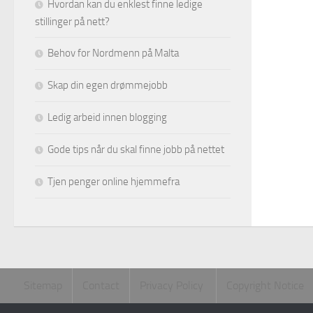
Hvordan kan du enklest finne ledige
stillinger på nett?
Behov for Nordmenn på Malta
Skap din egen drømmejobb
Ledig arbeid innen blogging
Gode tips når du skal finne jobb på nettet
Tjen penger online hjemmefra
Sitemap
Contact
Privacy Policy
Copyright Notice