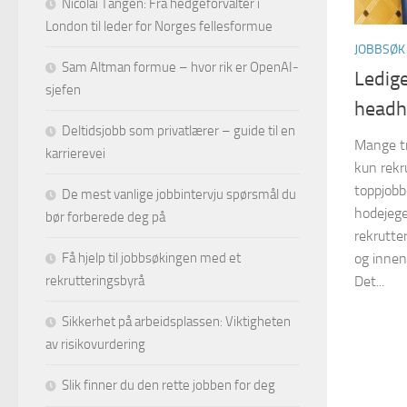
Nicolai Tangen: Fra hedgeforvalter i
London til leder for Norges fellesformue
JOBBSØK
Sam Altman formue – hvor rik er OpenAI-
Ledige
sjefen
headh
Deltidsjobb som privatlærer – guide til en
Mange tr
karrierevei
kun rekru
toppjobb
De mest vanlige jobbintervju spørsmål du
hodejege
bør forberede deg på
rekrutte
Få hjelp til jobbsøkingen med et
og innen
rekrutteringsbyrå
Det...
Sikkerhet på arbeidsplassen: Viktigheten
av risikovurdering
Slik finner du den rette jobben for deg