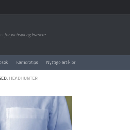
ps for jobbsøk og karriere
bsøk
Karrieretips
Nyttige artikler
GED:
HEADHUNTER