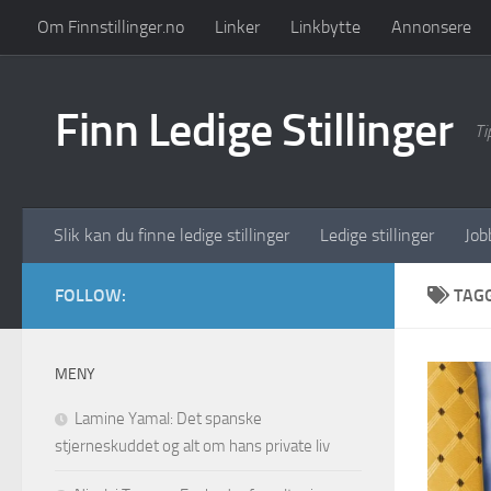
Om Finnstillinger.no
Linker
Linkbytte
Annonsere
Skip to content
Finn Ledige Stillinger
Ti
Slik kan du finne ledige stillinger
Ledige stillinger
Job
FOLLOW:
TAG
MENY
Lamine Yamal: Det spanske
stjerneskuddet og alt om hans private liv