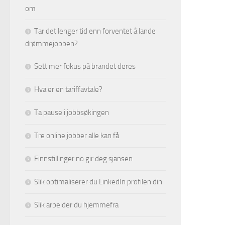
om
Tar det lenger tid enn forventet å lande
drømmejobben?
Sett mer fokus på brandet deres
Hva er en tariffavtale?
Ta pause i jobbsøkingen
Tre online jobber alle kan få
Finnstillinger.no gir deg sjansen
Slik optimaliserer du LinkedIn profilen din
Slik arbeider du hjemmefra