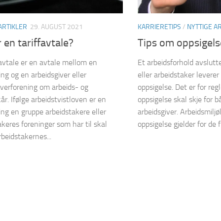
ARTIKLER
29. AUGUST 2021
KARRIERETIPS
/
NYTTIGE A
 en tariffavtale?
Tips om oppsigels
favtale er en avtale mellom en
Et arbeidsforhold avslutt
ing og en arbeidsgiver eller
eller arbeidstaker leverer 
iverforening om arbeids- og
oppsigelse. Det er for reg
år. Ifølge arbeidstvistloven er en
oppsigelse skal skje for 
ing en gruppe arbeidstakere eller
arbeidsgiver. Arbeidsmilj
akeres foreninger som har til skal
oppsigelse gjelder for de fl
rbeidstakernes...