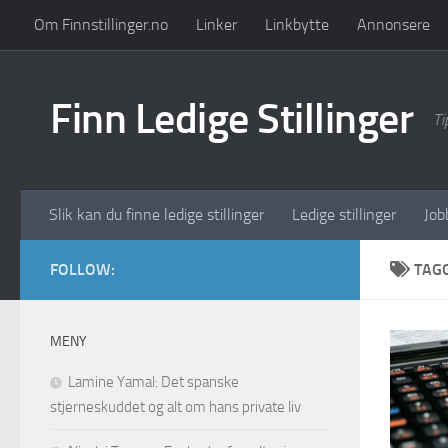
Om Finnstillinger.no
Linker
Linkbytte
Annonsere
Skip to content
Finn Ledige Stillinger
Ti
Slik kan du finne ledige stillinger
Ledige stillinger
Job
FOLLOW:
TAG
MENY
Lamine Yamal: Det spanske
stjerneskuddet og alt om hans private liv