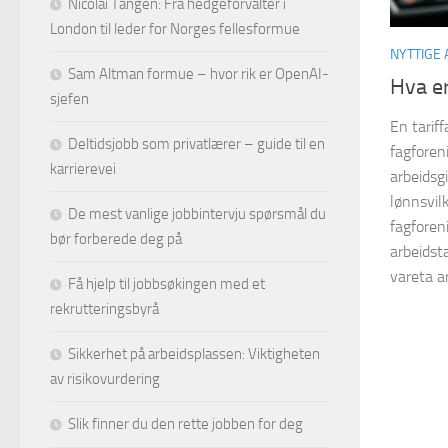
Nicolai Tangen: Fra hedgeforvalter i
London til leder for Norges fellesformue
NYTTIGE 
Sam Altman formue – hvor rik er OpenAI-
Hva er
sjefen
En tarif
Deltidsjobb som privatlærer – guide til en
fagforen
karrierevei
arbeidsg
lønnsvilk
De mest vanlige jobbintervju spørsmål du
fagforen
bør forberede deg på
arbeidst
vareta a
Få hjelp til jobbsøkingen med et
rekrutteringsbyrå
Sikkerhet på arbeidsplassen: Viktigheten
av risikovurdering
Slik finner du den rette jobben for deg