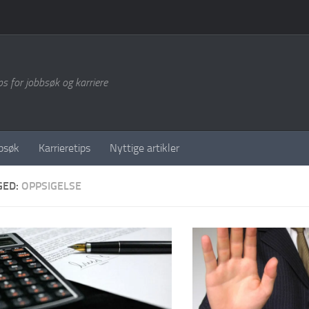
ps for jobbsøk og karriere
bsøk
Karrieretips
Nyttige artikler
GED:
OPPSIGELSE