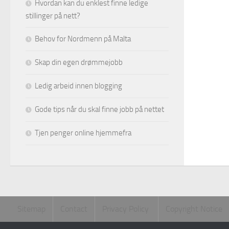
Hvordan kan du enklest finne ledige
stillinger på nett?
Behov for Nordmenn på Malta
Skap din egen drømmejobb
Ledig arbeid innen blogging
Gode tips når du skal finne jobb på nettet
Tjen penger online hjemmefra
Sitemap
Contact
Privacy Policy
Copyright Notice