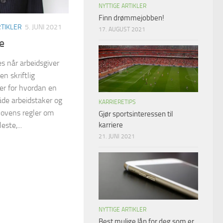
NYTTIGE ARTIKLER
Finn drømmejobben!
RTIKLER
5. JUNI 2021
17. AUGUST 2021
e
es når arbeidsgiver
en skriftlig
ler for hvordan en
både arbeidstaker og
KARRIERETIPS
ølovens regler om
Gjør sportsinteressen til
este,...
karriere
21. JUNI 2021
NYTTIGE ARTIKLER
Best mulige lån for deg som er