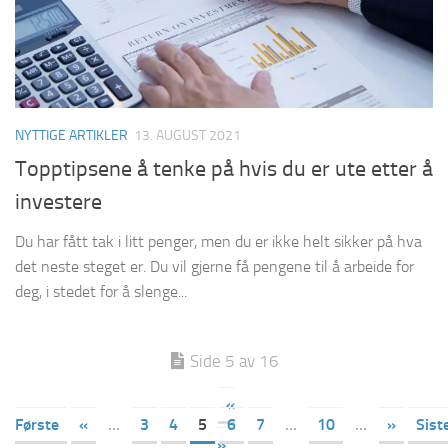
NYTTIGE ARTIKLER
13. AUGUST 2021
Topptipsene å tenke på hvis du er ute etter å
investere
Du har fått tak i litt penger, men du er ikke helt sikker på hva
det neste steget er. Du vil gjerne få pengene til å arbeide for
deg, i stedet for å slenge...
Side 5 av 16
«
Første
«
...
3
4
5
6
7
...
10
...
»
Sist
»