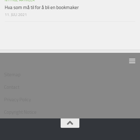
NYTTIGE ARTIKLER
Hva som må til for å bli en bookmaker
11. JULI 2021
Sitemap
Contact
Privacy Policy
Copyright Notice