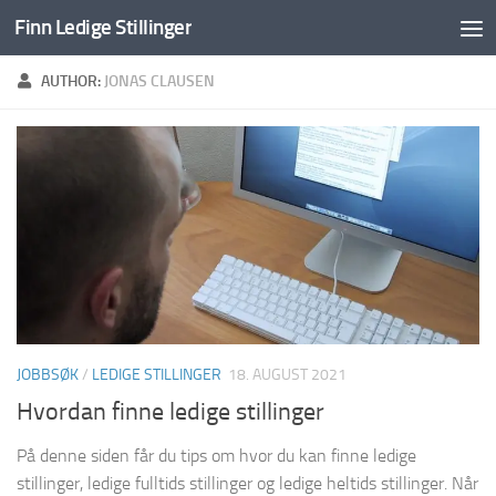
Finn Ledige Stillinger
Skip to content
AUTHOR:
JONAS CLAUSEN
JOBBSØK
/
LEDIGE STILLINGER
18. AUGUST 2021
Hvordan finne ledige stillinger
På denne siden får du tips om hvor du kan finne ledige
stillinger, ledige fulltids stillinger og ledige heltids stillinger. Når