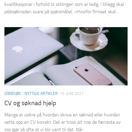
kvalifikasjoner i forhold til stillingen som er ledig. I tillegg skal
jobbsøknaden svare på spørsmålet: «Hvorfor firmaet skal...
JOBBSØK
/
NYTTIGE ARTIKLER
15. JUNI 2021
CV og søknad hjelp
Mange er usikre på hvordan skrive en søknad eller hvordan
sette opp en CV korrekt. Det er tross alt noe de færreste av
oss gjør så ofte at vi blir vant til det. Når...