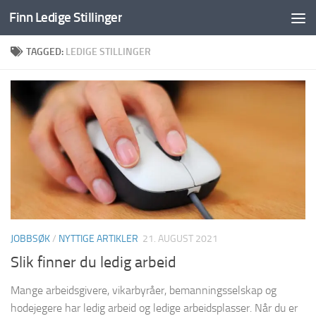
Finn Ledige Stillinger
Skip to content
TAGGED:
LEDIGE STILLINGER
JOBBSØK
/
NYTTIGE ARTIKLER
21. AUGUST 2021
Slik finner du ledig arbeid
Mange arbeidsgivere, vikarbyråer, bemanningsselskap og
hodejegere har ledig arbeid og ledige arbeidsplasser. Når du er