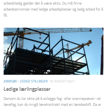
arbeidsledig gjelder det å være aktiv. Du må finne
arbeidsannonser med ledige arbeidsplasser og ledig arbeid for å
få...
JOBBSØK
/
LEDIGE STILLINGER
19. AUGUST 2021
Ledige lærlingplasser
Dersom du tar sikte på å avlegge fag- eller svenneprøven i et
lærefag, kan du inngå lærekontrakt med en lærebedrift. Da er