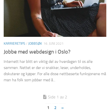
KARRIERETIPS
/
JOBBSØK
16. JUNI 2021
Jobbe med webdesign i Oslo?
Internett har blitt en viktig del av hverdagen til os alle
sammen. Nettet er der vi snakker, leser, underholdes,
diskuterer og kjøper. For alle disse nettbaserte funksjonene må
man ha folk som jobber med å...
Side 1 av 2
1
2
»