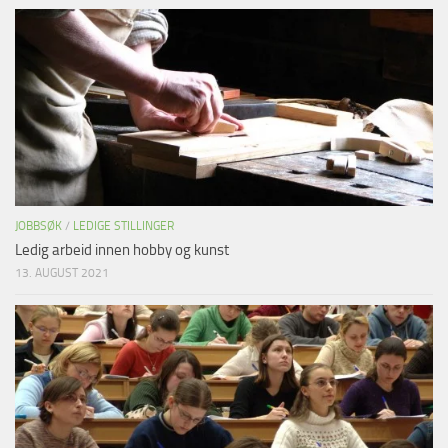
JOBBSØK
/
LEDIGE STILLINGER
Ledig arbeid innen hobby og kunst
13. AUGUST 2021