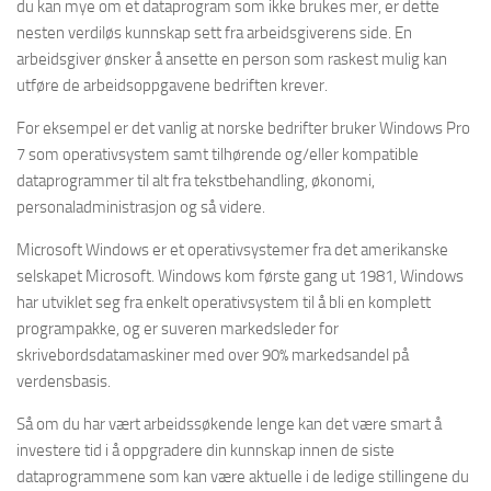
du kan mye om et dataprogram som ikke brukes mer, er dette
nesten verdiløs kunnskap sett fra arbeidsgiverens side. En
arbeidsgiver ønsker å ansette en person som raskest mulig kan
utføre de arbeidsoppgavene bedriften krever.
For eksempel er det vanlig at norske bedrifter bruker Windows Pro
7 som operativsystem samt tilhørende og/eller kompatible
dataprogrammer til alt fra tekstbehandling, økonomi,
personaladministrasjon og så videre.
Microsoft Windows er et operativsystemer fra det amerikanske
selskapet Microsoft. Windows kom første gang ut 1981, Windows
har utviklet seg fra enkelt operativsystem til å bli en komplett
programpakke, og er suveren markedsleder for
skrivebordsdatamaskiner med over 90% markedsandel på
verdensbasis.
Så om du har vært arbeidssøkende lenge kan det være smart å
investere tid i å oppgradere din kunnskap innen de siste
dataprogrammene som kan være aktuelle i de ledige stillingene du