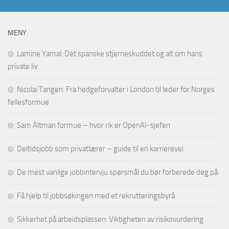
MENY
Lamine Yamal: Det spanske stjerneskuddet og alt om hans
private liv
Nicolai Tangen: Fra hedgeforvalter i London til leder for Norges
fellesformue
Sam Altman formue – hvor rik er OpenAI-sjefen
Deltidsjobb som privatlærer – guide til en karrierevei
De mest vanlige jobbintervju spørsmål du bør forberede deg på
Få hjelp til jobbsøkingen med et rekrutteringsbyrå
Sikkerhet på arbeidsplassen: Viktigheten av risikovurdering