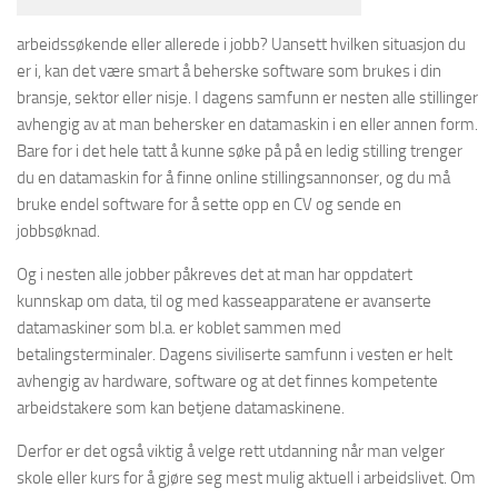
arbeidssøkende eller allerede i jobb? Uansett hvilken situasjon du
er i, kan det være smart å beherske software som brukes i din
bransje, sektor eller nisje. I dagens samfunn er nesten alle stillinger
avhengig av at man behersker en datamaskin i en eller annen form.
Bare for i det hele tatt å kunne søke på på en ledig stilling trenger
du en datamaskin for å finne online stillingsannonser, og du må
bruke endel software for å sette opp en CV og sende en
jobbsøknad.
Og i nesten alle jobber påkreves det at man har oppdatert
kunnskap om data, til og med kasseapparatene er avanserte
datamaskiner som bl.a. er koblet sammen med
betalingsterminaler. Dagens siviliserte samfunn i vesten er helt
avhengig av hardware, software og at det finnes kompetente
arbeidstakere som kan betjene datamaskinene.
Derfor er det også viktig å velge rett utdanning når man velger
skole eller kurs for å gjøre seg mest mulig aktuell i arbeidslivet. Om