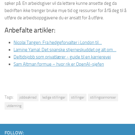
søker på. En arbeidsgiver vil da lettere kunne ansette deg da
bedriften ikke trenger bruke mye tid og ressurser for å få deg til å
utføre de arbeidsoppgavene du er ansatt for å utføre.
Anbefalte artikler:
Nicolai Tangen: Fra hedgeforvalter i London til…
Lamine Yamal: Det spanske stjerneskuddet og alt om…
Deltidsjobb som privatlærer - guide til en karrierevei
Sam Altman formue – hvor rik er OpenAI-sjefen
Tags:
jobbsøknad
ledige stillinger
stillinger
stillingsannonser
utdanning
FOLLOW: