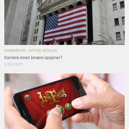
KARRIERETIPS
/
NYTTIGE ARTIKLER
Karriere innen binære opsjoner?
3. JULI 2021