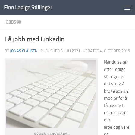
Finn Ledige Stillinger
Skip to content
JOBBSØK
Få jobb med LinkedIn
BY
JONAS CLAUSEN
· PUBLISHED
3. JULI 2021
· UPDATED
4. OKTOBER 2015
Når du søker
etter ledige
stillinger er
det viktig å
bruke sosiale
medier for å
få tilgang til
informasjon
om
arbeidsgivere
Jobbsøking med LinkedIn.
og