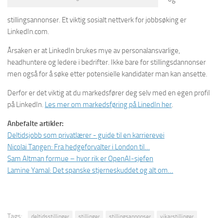
stillingsannonser. Et viktig sosialt nettverk for jobbsøking er
LinkedIn.com.
Årsaken er at LinkedIn brukes mye av personalansvarlige,
headhuntere og ledere i bedrifter. Ikke bare for stillingsdannonser
men også for å søke etter potensielle kandidater man kan ansette.
Derfor er det viktig at du markedsfører deg selv med en egen profil
på LinkedIn.
Les mer om markedsføring på LinedIn her
.
Anbefalte artikler:
Deltidsjobb som privatlærer - guide til en karrierevei
Nicolai Tangen: Fra hedgeforvalter i London til…
Sam Altman formue – hvor rik er OpenAI-sjefen
Lamine Yamal: Det spanske stjerneskuddet og alt om…
Tags:
deltidsstillinger
stillinger
stillingsannonser
vikarstillinger