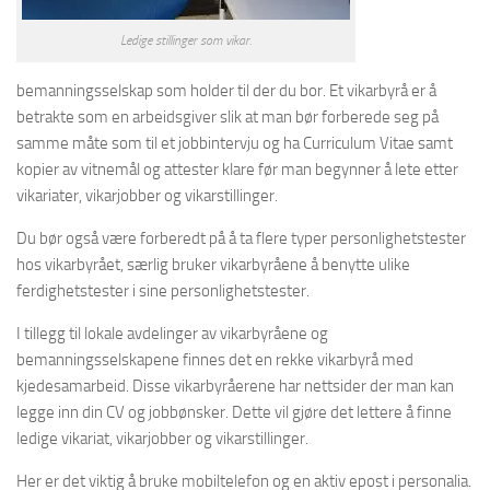
Ledige stillinger som vikar.
bemanningsselskap som holder til der du bor. Et vikarbyrå er å
betrakte som en arbeidsgiver slik at man bør forberede seg på
samme måte som til et jobbintervju og ha Curriculum Vitae samt
kopier av vitnemål og attester klare før man begynner å lete etter
vikariater, vikarjobber og vikarstillinger.
Du bør også være forberedt på å ta flere typer personlighetstester
hos vikarbyrået, særlig bruker vikarbyråene å benytte ulike
ferdighetstester i sine personlighetstester.
I tillegg til lokale avdelinger av vikarbyråene og
bemanningsselskapene finnes det en rekke vikarbyrå med
kjedesamarbeid. Disse vikarbyråerene har nettsider der man kan
legge inn din CV og jobbønsker. Dette vil gjøre det lettere å finne
ledige vikariat, vikarjobber og vikarstillinger.
Her er det viktig å bruke mobiltelefon og en aktiv epost i personalia.