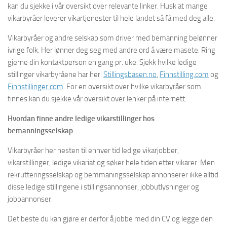
kan du sjekke i vår oversikt over relevante linker. Husk at mange
vikarbyråer leverer vikartjenester til hele landet så få med deg alle.
Vikarbyråer og andre selskap som driver med bemanning belønner
ivrige folk. Her lønner deg seg med andre ord å være masete. Ring
gjerne din kontaktperson en gang pr. uke. Sjekk hvilke ledige
stillinger vikarbyråene har her:
Stillingsbasen.no
,
Finnstilling.com
og
Finnstillinger.com
. For en oversikt over hvilke vikarbyråer som
finnes kan du sjekke vår oversikt over lenker på internett.
Hvordan finne andre ledige vikarstillinger hos
bemanningsselskap
Vikarbyråer her nesten til enhver tid ledige vikarjobber,
vikarstillinger, ledige vikariat og søker hele tiden etter vikarer. Men
rekrutteringsselskap og bemmaningsselskap annonserer ikke alltid
disse ledige stillingene i stillingsannonser, jobbutlysninger og
jobbannonser.
Det beste du kan gjøre er derfor å jobbe med din CV og legge den