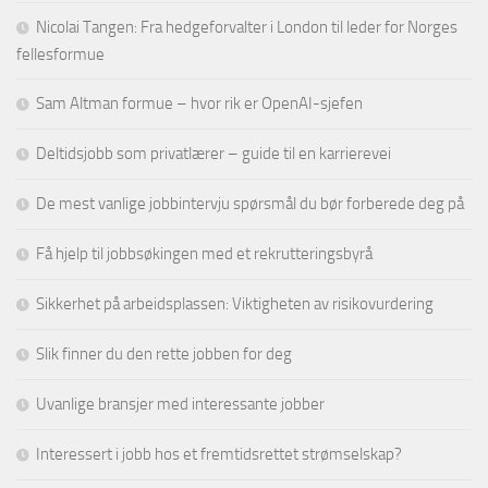
Nicolai Tangen: Fra hedgeforvalter i London til leder for Norges
fellesformue
Sam Altman formue – hvor rik er OpenAI-sjefen
Deltidsjobb som privatlærer – guide til en karrierevei
De mest vanlige jobbintervju spørsmål du bør forberede deg på
Få hjelp til jobbsøkingen med et rekrutteringsbyrå
Sikkerhet på arbeidsplassen: Viktigheten av risikovurdering
Slik finner du den rette jobben for deg
Uvanlige bransjer med interessante jobber
Interessert i jobb hos et fremtidsrettet strømselskap?