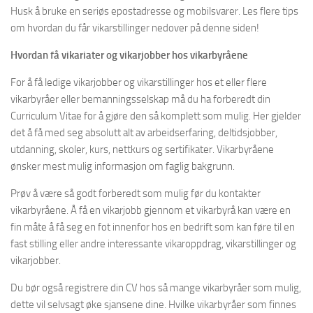
Husk å bruke en seriøs epostadresse og mobilsvarer. Les flere tips
om hvordan du får vikarstillinger nedover på denne siden!
Hvordan få vikariater og vikarjobber hos vikarbyråene
For å få ledige vikarjobber og vikarstillinger hos et eller flere
vikarbyråer eller bemanningsselskap må du ha forberedt din
Curriculum Vitae for å gjøre den så komplett som mulig. Her gjelder
det å få med seg absolutt alt av arbeidserfaring, deltidsjobber,
utdanning, skoler, kurs, nettkurs og sertifikater. Vikarbyråene
ønsker mest mulig informasjon om faglig bakgrunn.
Prøv å være så godt forberedt som mulig før du kontakter
vikarbyråene. Å få en vikarjobb gjennom et vikarbyrå kan være en
fin måte å få seg en fot innenfor hos en bedrift som kan føre til en
fast stilling eller andre interessante vikaroppdrag, vikarstillinger og
vikarjobber.
Du bør også registrere din CV hos så mange vikarbyråer som mulig,
dette vil selvsagt øke sjansene dine. Hvilke vikarbyråer som finnes