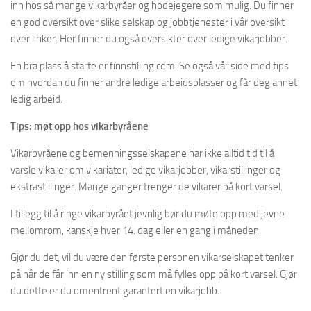
inn hos så mange vikarbyråer og hodejegere som mulig. Du finner
en god oversikt over slike selskap og jobbtjenester i vår oversikt
over linker. Her finner du også oversikter over ledige vikarjobber.
En bra plass å starte er finnstilling.com. Se også vår side med tips
om hvordan du finner andre ledige arbeidsplasser og får deg annet
ledig arbeid.
Tips: møt opp hos vikarbyråene
Vikarbyråene og bemenningsselskapene har ikke alltid tid til å
varsle vikarer om vikariater, ledige vikarjobber, vikarstillinger og
ekstrastillinger. Mange ganger trenger de vikarer på kort varsel.
I tillegg til å ringe vikarbyrået jevnlig bør du møte opp med jevne
mellomrom, kanskje hver 14. dag eller en gang i måneden.
Gjør du det, vil du være den første personen vikarselskapet tenker
på når de får inn en ny stilling som må fylles opp på kort varsel. Gjør
du dette er du omentrent garantert en vikarjobb.