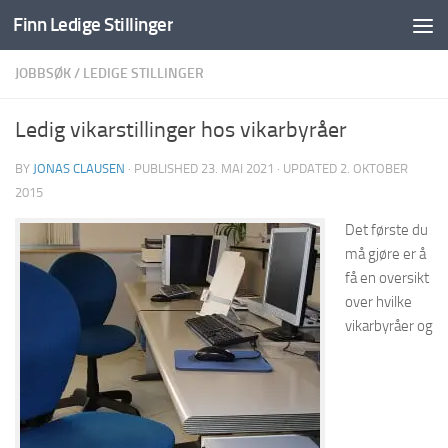
Finn Ledige Stillinger
Skip to content
JOBBSØK
/
LEDIGE STILLINGER
Ledig vikarstillinger hos vikarbyråer
BY
JONAS CLAUSEN
· PUBLISHED
23. MAI 2021
· UPDATED
2. OKTOBER
2015
Det første du
må gjøre er å
få en oversikt
over hvilke
vikarbyråer og