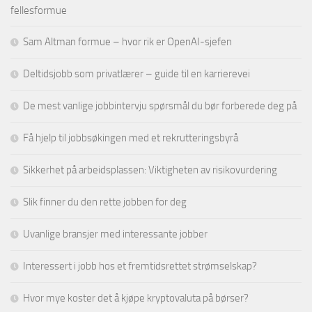
fellesformue
Sam Altman formue – hvor rik er OpenAI-sjefen
Deltidsjobb som privatlærer – guide til en karrierevei
De mest vanlige jobbintervju spørsmål du bør forberede deg på
Få hjelp til jobbsøkingen med et rekrutteringsbyrå
Sikkerhet på arbeidsplassen: Viktigheten av risikovurdering
Slik finner du den rette jobben for deg
Uvanlige bransjer med interessante jobber
Interessert i jobb hos et fremtidsrettet strømselskap?
Hvor mye koster det å kjøpe kryptovaluta på børser?