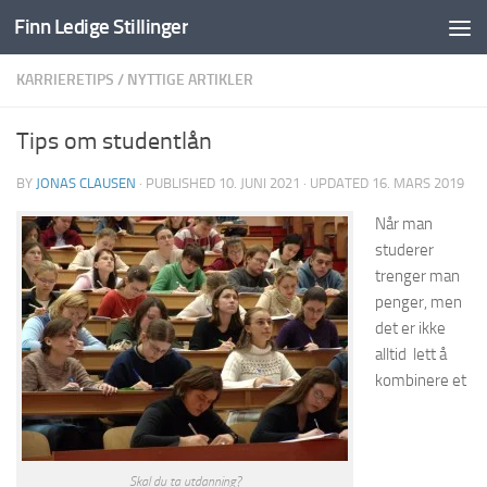
Finn Ledige Stillinger
Skip to content
KARRIERETIPS
/
NYTTIGE ARTIKLER
Tips om studentlån
BY
JONAS CLAUSEN
· PUBLISHED
10. JUNI 2021
· UPDATED
16. MARS 2019
Når man
studerer
trenger man
penger, men
det er ikke
alltid lett å
kombinere et
Skal du ta utdanning?