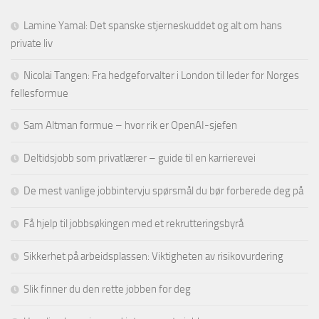
Lamine Yamal: Det spanske stjerneskuddet og alt om hans
private liv
Nicolai Tangen: Fra hedgeforvalter i London til leder for Norges
fellesformue
Sam Altman formue – hvor rik er OpenAI-sjefen
Deltidsjobb som privatlærer – guide til en karrierevei
De mest vanlige jobbintervju spørsmål du bør forberede deg på
Få hjelp til jobbsøkingen med et rekrutteringsbyrå
Sikkerhet på arbeidsplassen: Viktigheten av risikovurdering
Slik finner du den rette jobben for deg