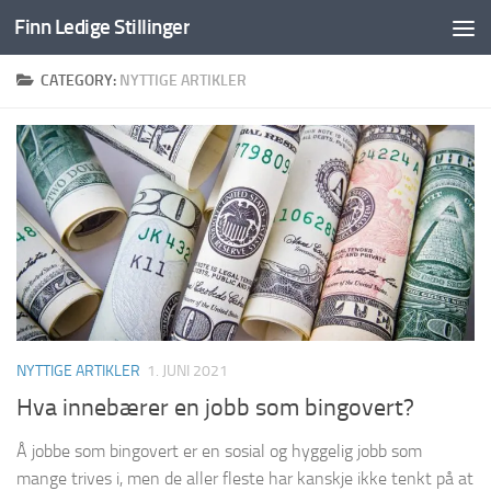
Finn Ledige Stillinger
Skip to content
CATEGORY:
NYTTIGE ARTIKLER
NYTTIGE ARTIKLER
1. JUNI 2021
Hva innebærer en jobb som bingovert?
Å jobbe som bingovert er en sosial og hyggelig jobb som
mange trives i, men de aller fleste har kanskje ikke tenkt på at