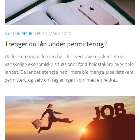
NYTTIGE ARTIKLER
16. MARS 2021
Trenger du lån under permittering?
Under koronapandemien har det vært mye usikkerhet og
vanskelige økonomiske situasjoner for arbeidstakere over hele
landet. Da landet stengte ned i mars ble mange arbeidstakere
permittert, og selv om regjeringen kom med en rekke...