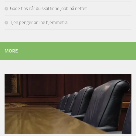
Gode tips når du skal finne jobb på nettet
Tjen penger online hjemmefra
MORE