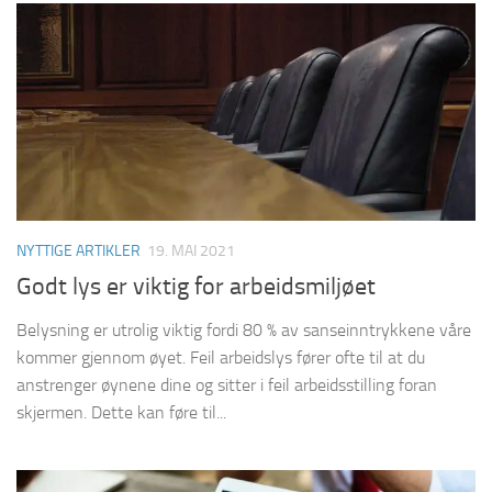
NYTTIGE ARTIKLER
19. MAI 2021
Godt lys er viktig for arbeidsmiljøet
Belysning er utrolig viktig fordi 80 % av sanseinntrykkene våre
kommer gjennom øyet. Feil arbeidslys fører ofte til at du
anstrenger øynene dine og sitter i feil arbeidsstilling foran
skjermen. Dette kan føre til...