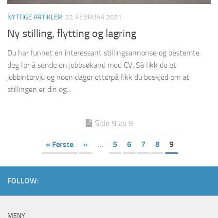
NYTTIGE ARTIKLER
22. FEBRUAR 2021
Ny stilling, flytting og lagring
Du har funnet en interessant stillingsannonse og bestemte
deg for å sende en jobbsøkand med CV. Så fikk du et
jobbintervju og noen dager etterpå fikk du beskjed om at
stillingen er din og...
Side 9 av 9
« Første
«
...
5
6
7
8
9
FOLLOW:
MENY