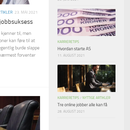
RTIKLER
23. MAI 2021
l jobbsuksess
 kjenner til, men
ner kan føre til at
KARRIERETIPS
gentlig burde slappe
Hvordan starte AS
 nærmest forventer
11. AUGUST 2021
KARRIERETIPS
/
NYTTIGE ARTIKLER
Tre online jobber alle kan få
28. AUGUST 2021