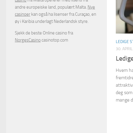
casino
fra Malta opererer med lisens fra
andre europeiske land, populært Malta.
Nye
casinoer
kan også ha lisenser fra Curaçao, en
øy i Karibia underlagt Nederlandsk styre.
Sjekk de beste Online casino fra
NorgesCasino
casinotop.com
LEDIGE S
30. APRI
Ledige
Hvem har 
fremtidr
attrakti
deg som e
mange d