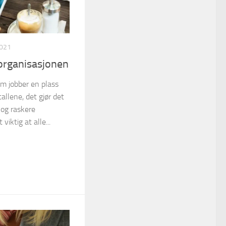
2021
 organisasjonen
om jobber en plass
allene, det gjør det
e og raskere
viktig at alle...