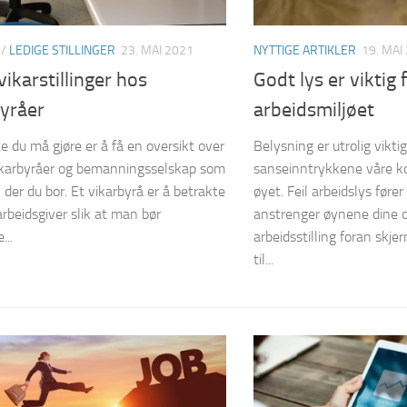
/
LEDIGE STILLINGER
23. MAI 2021
NYTTIGE ARTIKLER
19. MAI
vikarstillinger hos
Godt lys er viktig 
byråer
arbeidsmiljøet
te du må gjøre er å få en oversikt over
Belysning er utrolig vikti
ikarbyråer og bemanningsselskap som
sanseinntrykkene våre 
l der du bor. Et vikarbyrå er å betrakte
øyet. Feil arbeidslys fører 
rbeidsgiver slik at man bør
anstrenger øynene dine og 
...
arbeidsstilling foran skj
til...