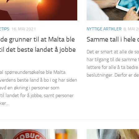
ETIPS
16. MAI 2021
NYTTIGE ARTIKLER
8. MAI 
de grunner til at Malta ble
Samme tall i hele
til det beste landet å jobbe
Det er smart at alle de s
har tilgang til de samme t
lettere for alle å ta bedr
bal spørreundersøkelse ble Malta
beslutninger. Derfor er det 
 verdens beste land å bo i og har siden
evd en økning i personer som
il landet for å jobbe, samt personer
er...