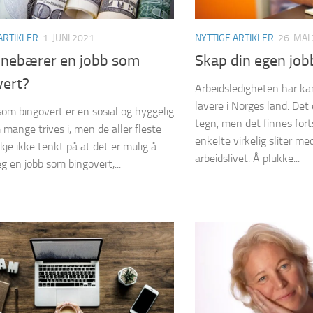
ARTIKLER
1. JUNI 2021
NYTTIGE ARTIKLER
26. MAI
nnebærer en jobb som
Skap din egen job
vert?
Arbeidsledigheten har kan
lavere i Norges land. Det 
som bingovert er en sosial og hyggelig
tegn, men det finnes forts
 mange trives i, men de aller fleste
enkelte virkelig sliter m
kje ikke tenkt på at det er mulig å
arbeidslivet. Å plukke...
g en jobb som bingovert,...