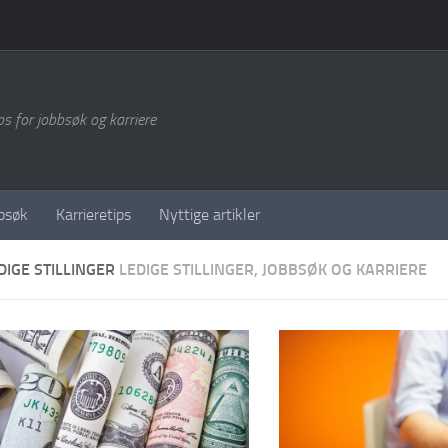
ps for jobbsøk og karriere
bsøk
Karrieretips
Nyttige artikler
DIGE STILLINGER
LEDIGE STILLINGER, JOBBSØK OG KARRIERE