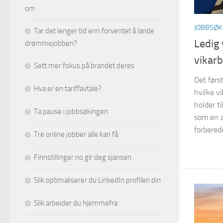
om
JOBBSØK
Tar det lenger tid enn forventet å lande
Ledig 
drømmejobben?
vikar
Sett mer fokus på brandet deres
Det førs
Hva er en tariffavtale?
hvilke v
holder ti
Ta pause i jobbsøkingen
som en a
forberede
Tre online jobber alle kan få
Finnstillinger.no gir deg sjansen
Slik optimaliserer du LinkedIn profilen din
Slik arbeider du hjemmefra