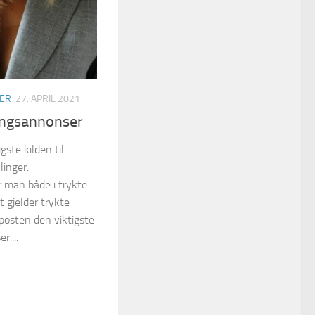
GER
27. APRIL 2021
lingsannonser
ste kilden til
linger.
r man både i trykte
t gjelder trykte
nposten den viktigste
r....