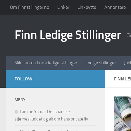
Om Finnstillinger.no
Linker
Linkbytte
Annonsere
Skip to content
Finn Ledige Stillinger
Ti
Slik kan du finne ledige stillinger
Ledige stillinger
Job
FOLLOW:
FINN LE
MENY
Lamine Yamal: Det spanske
stjerneskuddet og alt om hans private liv