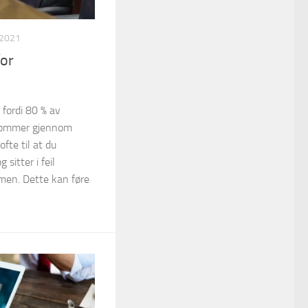
 2021
for
g fordi 80 % av
kommer gjennom
ofte til at du
sitter i feil
ermen. Dette kan føre