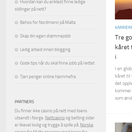
Hvordan kan du enklest finne ledige
stillinger på nett?
Behov for Nordmenn på Malta
KARRIER
Skap din egen drømmejobb
Tre go
kåret 
Ledig arbeid innen blogging
i
Gode tips når du skal finne jobb på nettet
I en glo
kåret til
Tjen penger online hjemmefra
det oppl
kommer t
som ønsk
PARTNERS
Du finner ikke casino på nett med lisens
utsendt i Norge.
Nettcasino
og betting sider
er likevel lovlig og trygge å spille på.
Norske