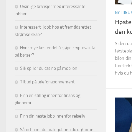
Uvanlige bransjer med interessante
NYTTIGE 
jobber
Høste
Interessert i jobb hos et fremtidsrettet
den k
strømselskap?
Siden du 
Hvor mye koster det å kjøpe kryptovaluta
førstepla
på børser?
bilen din
foretrek
Slik spiller du casino på mobilen
hvis du h
Tilbud på telefonabonnement
Finn en stilling innenfor finans og
økonomi
Finn din neste jobb innenfor reiseliv
Sånn finner du malerjobben du drømmer