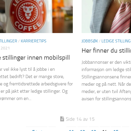
TILLINGER
/
KARRIERETIPS
JOBBSØK
/
LEDIGE STILLIN
L 2021
Her finner du stil
 stillinger innen mobilspill
Jobbannonser er den viktig
vel ikke lyst til å jobbe i en
informasjon om ledige stil
ettet bedrift? Det er mange store,
Stillingsannonsene finne
ve og fremtidsrettede arbeidsgivere for
medier og på nett. Når de
r på jakt etter ledige stillinger. Og
medier, er uten tvil Afte
rømmer om en...
avisen for stillingsannonse
Side 14 av 15