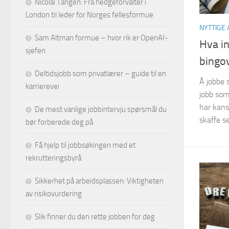
Nicolai Tangen: Fra hedgeforvalter i
London til leder for Norges fellesformue
NYTTIGE 
Sam Altman formue – hvor rik er OpenAI-
Hva i
sjefen
bingo
Deltidsjobb som privatlærer – guide til en
Å jobbe 
karrierevei
jobb som
har kans
De mest vanlige jobbintervju spørsmål du
skaffe se
bør forberede deg på
Få hjelp til jobbsøkingen med et
rekrutteringsbyrå
Sikkerhet på arbeidsplassen: Viktigheten
av risikovurdering
Slik finner du den rette jobben for deg