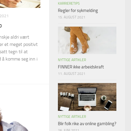
KARRIERETIPS
Regler for sykmelding
 2021
15. AUGUST 2021
b
skje aldri vært
er et meget positivt
att tegn til at
ed å komme seg inn i
NYTTIGE ARTIKLER
FINNER ikke arbeidskraft
11. AUGUST 2021
NYTTIGE ARTIKLER
Blir folk rike av online gambling?
26. JUNI 2021