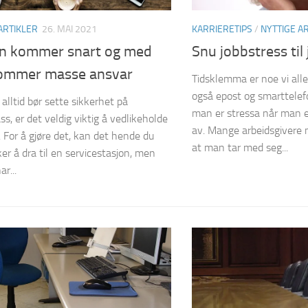
ARTIKLER
26. MAI 2021
KARRIERETIPS
/
NYTTIGE A
n kommer snart og med
Snu jobbstress ti
ommer masse ansvar
Tidsklemma er noe vi alle
også epost og smarttelefo
alltid bør sette sikkerhet på
man er stressa når man e
ss, er det veldig viktig å vedlikeholde
av. Mange arbeidsgivere
. For å gjøre det, kan det hende du
at man tar med seg...
ker å dra til en servicestasjon, men
ar...